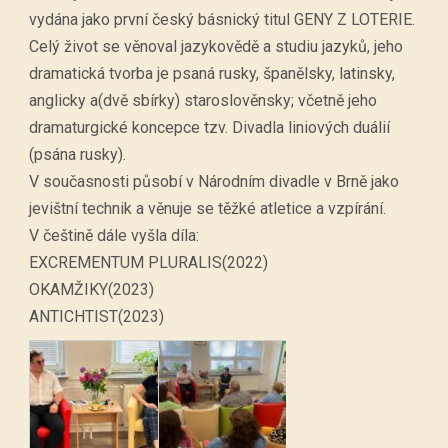
vydána jako první český básnický titul GENY Z LOTERIE.
Celý život se věnoval jazykovědě a studiu jazyků, jeho
dramatická tvorba je psaná rusky, španělsky, latinsky,
anglicky a(dvě sbírky) staroslověnsky; včetně jeho
dramaturgické koncepce tzv. Divadla liniových duálií
(psána rusky).
V současnosti působí v Národním divadle v Brně jako
jevištní technik a věnuje se těžké atletice a vzpírání.
V češtině dále vyšla díla:
EXCREMENTUM PLURALIS(2022)
OKAMŽIKY(2023)
ANTICHTIST(2023)