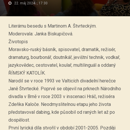
22. máj 2024. , 17:30
Literárnu besedu s Martinom A. Štvrteckým.
Moderovala: Janka Biskupičová.
Životopis
Moravsko-ruský básník, spisovatel, dramatik, režisér,
dramaturg, bourbonář, doutníkář, jevištní technik, vodkař,
jazykovědec, cestovatel, koulař, multilinguál a oddaný
ŘÍMSKÝ KATOLÍK.
Narodil se v roce 1993 ve Valticích divadelní herečce
Janě Štvrtecké. Poprvé se objevil na prknech Národního
divadla v Brně v roce 2003 v inscenaci Hráč, režiséra
Zdeňka Kaloče. Neodmyslitelnou etapu jeho života
představoval dabing, kde působil od raných let až po
dospělost.
První lyrická díla stvořil v období 2001-2005. Později