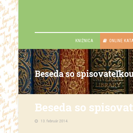
KNIŽNICA
ONLINE KAT
Beseda so spisovateľko
Beseda so spisova
13. február 2014.