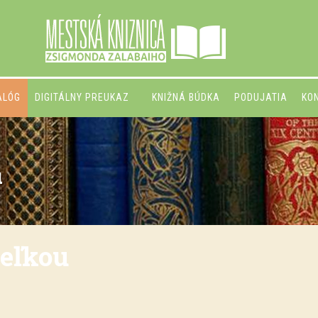
ALÓG
DIGITÁLNY PREUKAZ
KNIŽNÁ BÚDKA
PODUJATIA
KO
u
teľkou