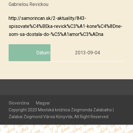
Gabrielou Revickou
http://samorincan.sk/2-aktuality/843-
spisovate%C4%BEka-revick%C3%A1-kone%C4%8Dne-
som-sa-dostala-do-%C5%A1amor%C3%ADna
Dátum:
2013-09-04
Slovenčina
Magyar
Copyright 2020 Mestská knižnica Zsigmonda Zalabaiho |
Zalabai Zsigmond Városi Könyvtár, All Right Reserved