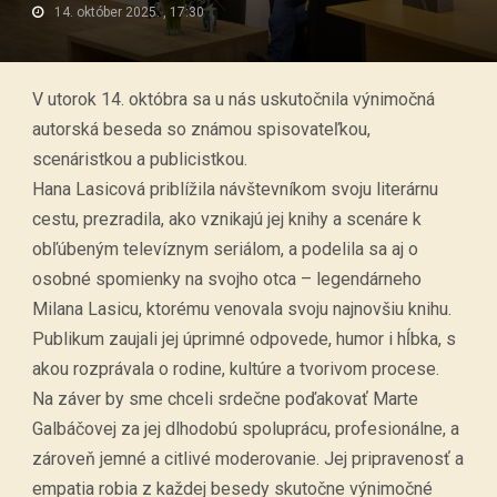
14. október 2025. , 17:30
V utorok 14. októbra sa u nás uskutočnila výnimočná
autorská beseda so známou spisovateľkou,
scenáristkou a publicistkou.
Hana Lasicová priblížila návštevníkom svoju literárnu
cestu, prezradila, ako vznikajú jej knihy a scenáre k
obľúbeným televíznym seriálom, a podelila sa aj o
osobné spomienky na svojho otca – legendárneho
Milana Lasicu, ktorému venovala svoju najnovšiu knihu.
Publikum zaujali jej úprimné odpovede, humor i hĺbka, s
akou rozprávala o rodine, kultúre a tvorivom procese.
Na záver by sme chceli srdečne poďakovať Marte
Galbáčovej za jej dlhodobú spoluprácu, profesionálne, a
zároveň jemné a citlivé moderovanie. Jej pripravenosť a
empatia robia z každej besedy skutočne výnimočné