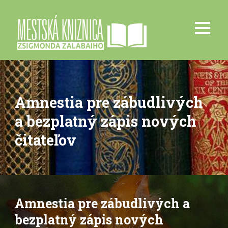
Amnestia pre zábudlivých
a bezplatný zápis nových
čitateľov
Amnestia pre zábudlivých a
bezplatný zápis nových