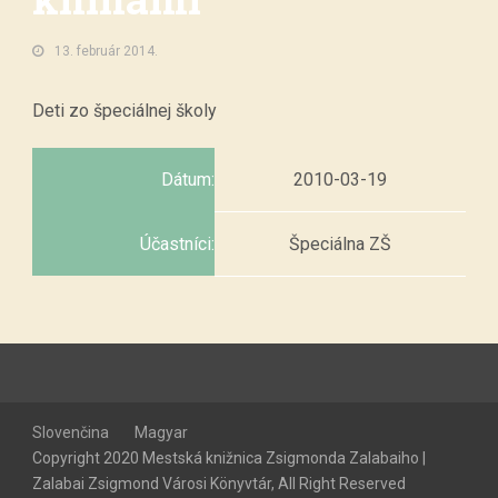
13. február 2014.
Deti zo špeciálnej školy
Dátum:
2010-03-19
Účastníci:
Špeciálna ZŠ
Slovenčina
Magyar
Copyright 2020 Mestská knižnica Zsigmonda Zalabaiho |
Zalabai Zsigmond Városi Könyvtár, All Right Reserved