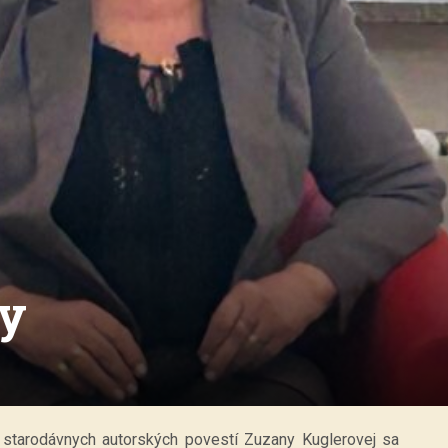
ty
y starodávnych autorských povestí Zuzany Kuglerovej sa