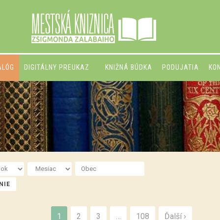
ALÓG
DIGITÁLNY PREUKAZ
KNIŽNÁ BÚDKA
PODUJATIA
KO
1
2
3
…
108
Ďalší ›