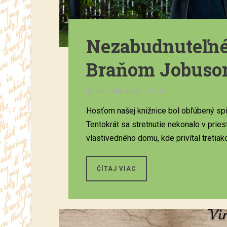
Nezabudnuteľné 
Braňom Jobus
05. JÚN 2026. , 11:30
Hosťom našej knižnice bol obľúbený spi
Tentokrát sa stretnutie nekonalo v prie
vlastivedného domu, kde privítal tretiak
ČÍTAJ VIAC