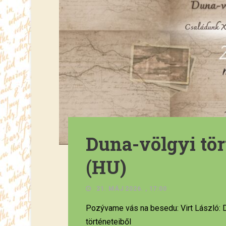
Duna-völgyi tör
(HU)
21. MÁJ 2026. , 17:00
Pozývame vás na besedu: Virt László: D
történeteiből