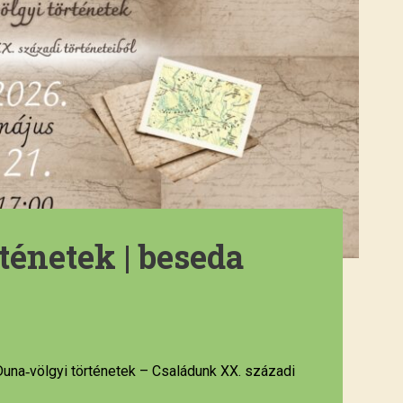
ténetek | beseda
una‑völgyi történetek – Családunk XX. századi