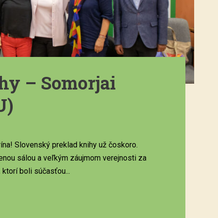
hy – Somorjai
U)
na! Slovenský preklad knihy už čoskoro.
nenou sálou a veľkým záujmom verejnosti za
ktorí boli súčasťou...