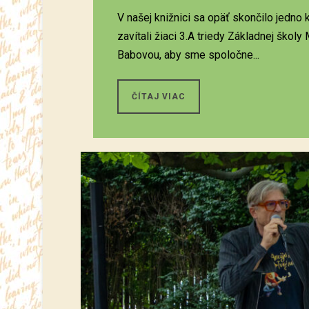
V našej knižnici sa opäť skončilo jedno
zavítali žiaci 3.A triedy Základnej škol
Babovou, aby sme spoločne...
ČÍTAJ VIAC