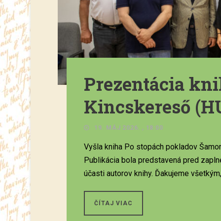
Prezentácia kni
Kincskereső (H
19. MÁJ 2026. , 18:00
Vyšla kniha Po stopách pokladov Šamorí
Publikácia bola predstavená pred zapl
účasti autorov knihy. Ďakujeme všetkým, 
ČÍTAJ VIAC