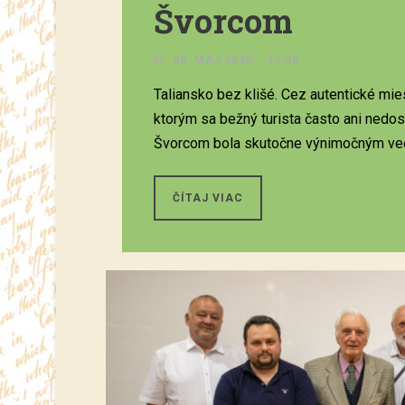
Švorcom
20. MÁJ 2026. , 17:30
Taliansko bez klišé. Cez autentické mie
ktorým sa bežný turista často ani ned
Švorcom bola skutočne výnimočným več
ČÍTAJ VIAC