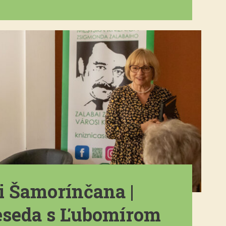
i Šamorínčana |
beseda s Ľubomírom