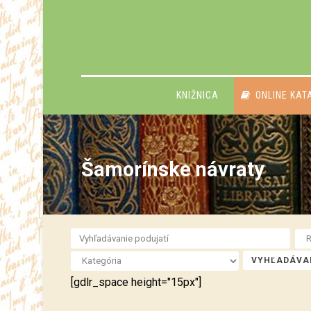
KNIŽNICA
ONLINE KAT
Šamorínske návraty
[gdlr_space height="15px"]