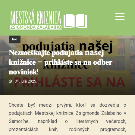
Iné
𝐍𝐞𝐳𝐦𝐞𝐬̌𝐤𝐚𝐣𝐭𝐞 𝐩𝐨𝐝𝐮𝐣𝐚𝐭𝐢𝐚 naš𝐞𝐣
𝐤𝐧𝐢𝐳̌𝐧𝐢𝐜𝐞 – 𝐩𝐫𝐢𝐡𝐥𝐚́𝐬𝐭𝐞 𝐬𝐚 𝐧𝐚 𝐨𝐝𝐛𝐞𝐫
𝐧𝐨𝐯𝐢𝐧𝐢𝐞𝐤!
31. júla 2025.
Chcete byť medzi prvými, ktorí sa dozvedia o
podujatiach Mestskej knižnice Zsigmonda
Zalabaiho v
Šamoríne, napríklad o literárnych večeroch,
prezentáciách kníh, rodinných programoch,