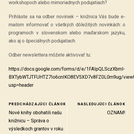
workshopoch alebo mimoriadnych podujatiach?
Prihláste sa na odber noviniek – knižnica Vás bude e-
mailom informovať o všetkých dôležitých novinkách: o
programoch v slovenskom alebo maďarskom jazyku,
ako aj o špeciálnych podujatiach.
Odber newslettera môžete aktivovať tu:
https://docs.google.com/forms/d/e/1FAIpQLSczXbml-
BXTybWTJTFUHTZ7Io6cnIKO8EV5XD7v8FZ0L0m9ug/view
usp=header
PREDCHÁDZAJÚCI ČLÁNOK
NASLEDUJÚCI ČLÁNOK
Nové knihy obohatili našu
OZNAM!
knižnicu – Správa o
výsledkoch grantov v roku