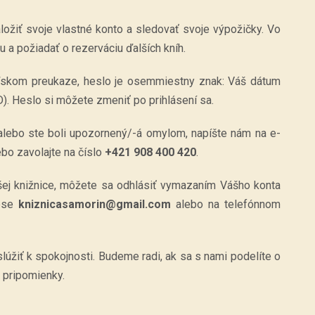
ožiť svoje vlastné konto a sledovať svoje výpožičky. Vo
 a požiadať o rezerváciu ďalších kníh.
teľskom preukaze, heslo je osemmiestny znak: Váš dátum
. Heslo si môžete zmeniť po prihlásení sa.
alebo ste boli upozornený/-á omylom, napíšte nám na e-
bo zavolajte na číslo
+421 908 400 420
.
ašej knižnice, môžete sa odhlásiť vymazaním Vášho konta
rese
kniznicasamorin@gmail.com
alebo na telefónnom
úžiť k spokojnosti. Budeme radi, ak sa s nami podelíte o
a pripomienky.