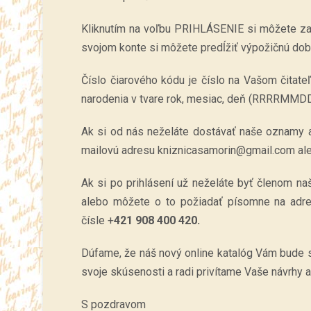
Kliknutím na voľbu PRIHLÁSENIE si môžete zal
svojom konte si môžete predĺžiť výpožičnú dobu
Číslo čiarového kódu je číslo na Vašom čita
narodenia v tvare rok, mesiac, deň (RRRRMMDD)
Ak si od nás neželáte dostávať naše oznamy 
mailovú adresu kniznicasamorin@gmail.com ale
Ak si po prihlásení už neželáte byť členom n
alebo môžete o to požiadať písomne na ad
čísle +
421 908 400 420.
Dúfame, že náš nový online katalóg Vám bude sl
svoje skúsenosti a radi privítame Vaše návrhy 
S pozdravom