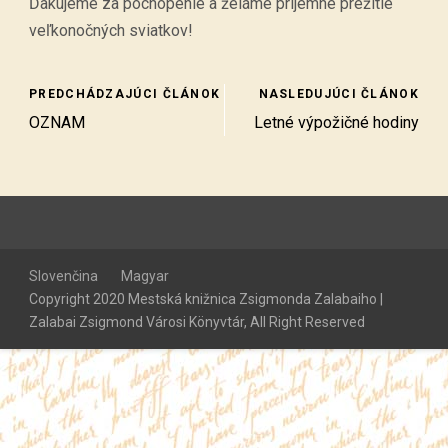
Ďakujeme za pochopenie a želáme príjemné prežitie
veľkonočných sviatkov!
PREDCHÁDZAJÚCI ČLÁNOK
NASLEDUJÚCI ČLÁNOK
OZNAM
Letné výpožičné hodiny
Slovenčina
Magyar
Copyright 2020 Mestská knižnica Zsigmonda Zalabaiho |
Zalabai Zsigmond Városi Könyvtár, All Right Reserved