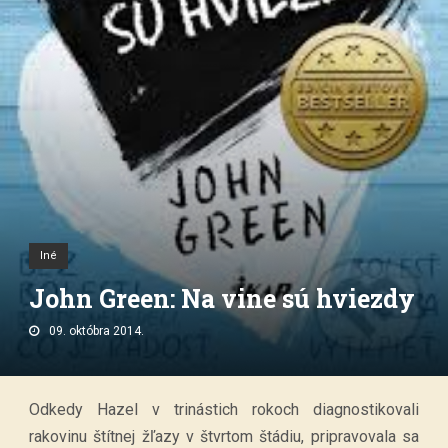
Iné
John Green: Na vine sú hviezdy
09. októbra 2014.
Odkedy Hazel v trinástich rokoch diagnostikovali
rakovinu štítnej žľazy v štvrtom štádiu, pripravovala sa