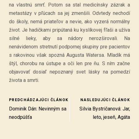
na vlastnú smrť. Potom sa stal medicínsky zázrak a
metastázy v pľúcach sa jej zmenšili. Odvtedy nechodí
do školy, nemá priateľov a nevie, ako vyzerá normálny
život. Je hadičkami pripútaná ku kyslíkovej fľaši a užíva
silné lieky, aby sa nádory nerozširovali. Na
nenávidenom stretnutí podpornej skupiny pre pacientov
s rakovinou však spozná Augusta Watersa. Mladík má
štýl, chorobu na ústupe a oči len pre ňu. S ním začne
objavovať dosiaľ nepoznaný svet lásky na pomedzí
života a smrti.
PREDCHÁDZAJÚCI ČLÁNOK
NASLEDUJÚCI ČLÁNOK
Dominik Dán: Nevinným sa
Silvia Bystričanová: Jar,
neodpúšťa
leto, jeseň, Agáta