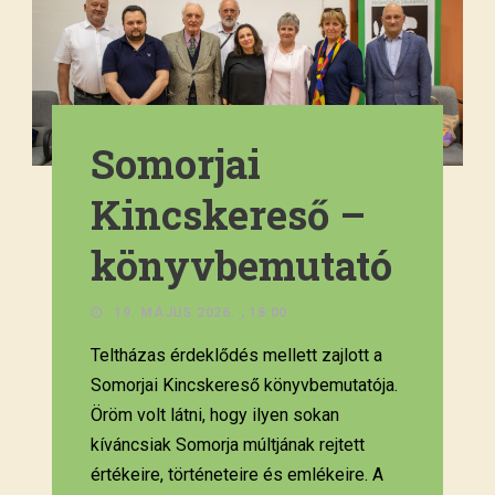
Somorjai
Kincskereső –
könyvbemutató
19. MÁJUS 2026. , 18:00
Teltházas érdeklődés mellett zajlott a
Somorjai Kincskereső könyvbemutatója.
Öröm volt látni, hogy ilyen sokan
kíváncsiak Somorja múltjának rejtett
értékeire, történeteire és emlékeire. A