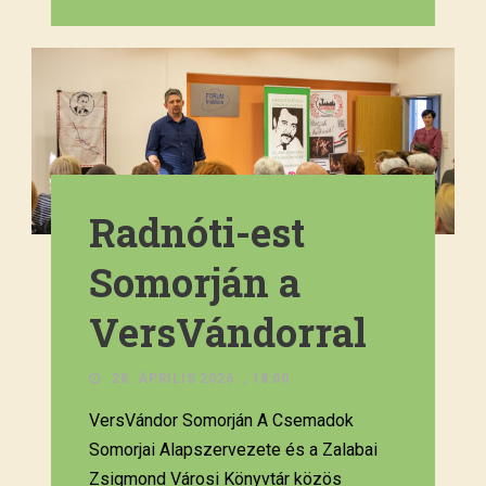
Radnóti-est
Somorján a
VersVándorral
28. ÁPRILIS 2026. , 18:00
VersVándor Somorján A Csemadok
Somorjai Alapszervezete és a Zalabai
Zsigmond Városi Könyvtár közös