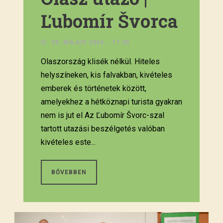
Ľubomír Švorca
20. MÁJUS 2026. , 17:30
Olaszország klisék nélkül. Hiteles
helyszíneken, kis falvakban, kivételes
emberek és történetek között,
amelyekhez a hétköznapi turista gyakran
nem is jut el Az Ľubomír Švorc-szal
tartott utazási beszélgetés valóban
kivételes este...
BŐVEBBEN