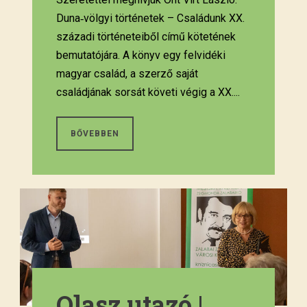
Duna‑völgyi történetek – Családunk XX.
századi történeteiből című kötetének
bemutatójára. A könyv egy felvidéki
magyar család, a szerző saját
családjának sorsát követi végig a XX....
BŐVEBBEN
Olasz utazó |