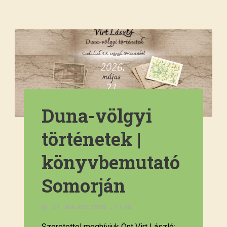
Duna-völgyi
történetek |
könyvbemutató
Somorján
21. MÁJUS 2026. , 17:00
Szeretettel meghívjuk Önt Virt László: