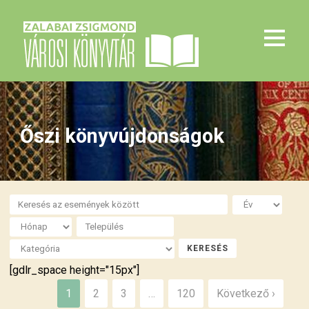
Őszi könyvújdonságok
[gdlr_space height="15px"]
1
2
3
…
120
Következő ›