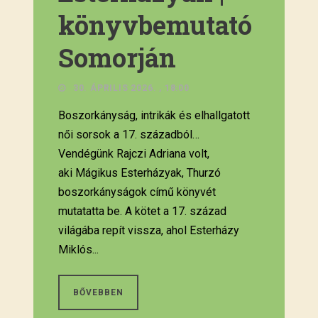
könyvbemutató
Somorján
30. ÁPRILIS 2026. , 18:00
Boszorkányság, intrikák és elhallgatott
női sorsok a 17. századból…
Vendégünk Rajczi Adriana volt,
aki Mágikus Esterházyak, Thurzó
boszorkányságok című könyvét
mutatatta be. A kötet a 17. század
világába repít vissza, ahol Esterházy
Miklós...
BŐVEBBEN