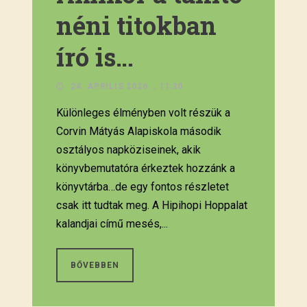
néni titokban
író is…
24. ÁPRILIS 2026. , 11:30
Különleges élményben volt részük a
Corvin Mátyás Alapiskola második
osztályos napköziseinek, akik
könyvbemutatóra érkeztek hozzánk a
könyvtárba…de egy fontos részletet
csak itt tudtak meg. A Hipihopi Hoppalat
kalandjai című mesés,...
BŐVEBBEN