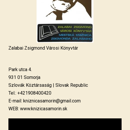
Zalabai Zsigmond Városi Könyvtár
Park utca 4.
931 01 Somorja
Szlovák Köztársaság | Slovak Republic
Tel.: +421908400420
E-mail: kniznicasamorin@gmail.com
WEB: www.knizicasamorin.sk