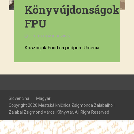
Könyvújdonságok
FPU
11. DECEMBER 2025.
Köszönjük Fond na podporu Umenia
Slovenčina
Magyar
Copyright 2020 Mestská knižnica Zsigmonda Zalabaiho |
Zalabai Zsigmond Városi Könyvtár, All Right Reserved