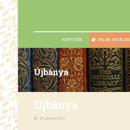
KÖNYVTÁR
ONLINE KATALÓ
Újbánya
Újbánya
29. január 2014.