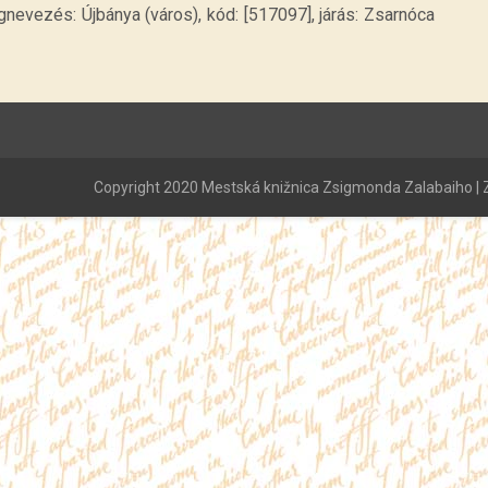
evezés: Újbánya (város), kód: [517097], járás: Zsarnóca
Copyright 2020 Mestská knižnica Zsigmonda Zalabaiho | Z