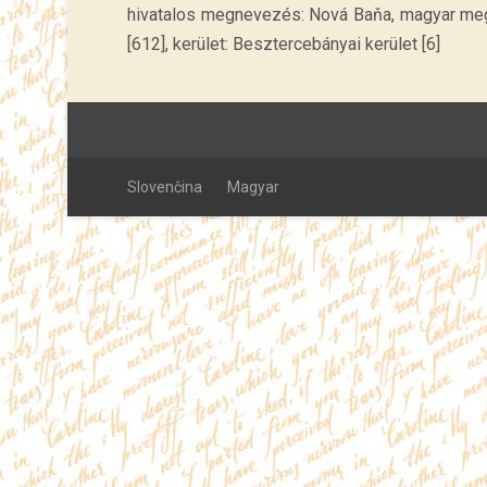
hivatalos megnevezés: Nová Baňa, magyar megn
[612], kerület: Besztercebányai kerület [6]
Slovenčina
Magyar