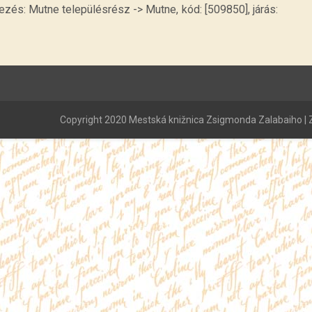
és: Mutne településrész -> Mutne, kód: [509850], járás:
Copyright 2020 Mestská knižnica Zsigmonda Zalabaiho | Z