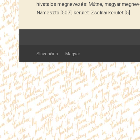
hivatalos megnevezés: Mútne, magyar megnevez
Námesztó [507], kerület: Zsolnai kerület [5]
Slovenčina
Magyar