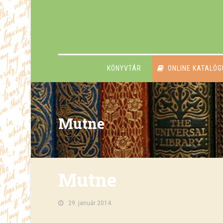
KÖNYVTÁR
ONLINE KATALÓ
Mutne
Mutne
29. január 2014.