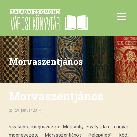
Morvaszentjános
Morvaszentjános
29. január 2014.
hivatalos megnevezés: Moravský Svätý Ján, magyar
megnevezés: Morvaszentjános (település), kód: