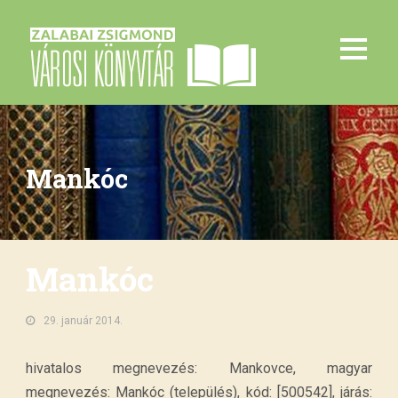
Mankóc
Mankóc
29. január 2014.
hivatalos megnevezés: Mankovce, magyar
megnevezés: Mankóc (település), kód: [500542], járás: