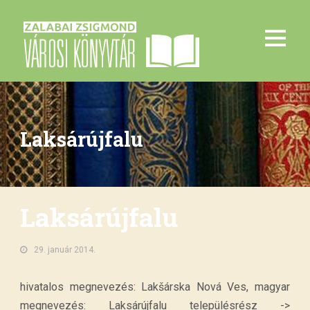
Laksárújfalu
Laksárújfalu
29. január 2014.
hivatalos megnevezés: Lakšárska Nová Ves, magyar
megnevezés: Laksárújfalu településrész ->