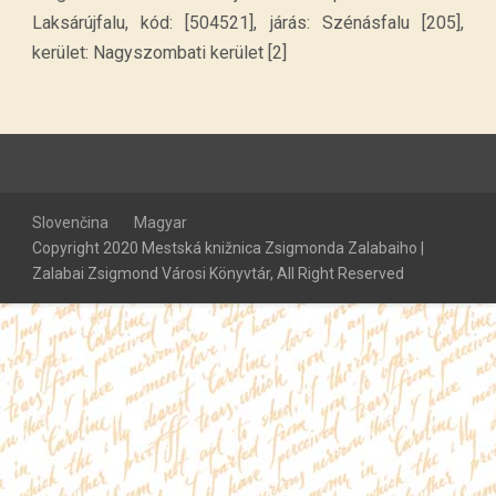
Laksárújfalu, kód: [504521], járás: Szénásfalu [205],
kerület: Nagyszombati kerület [2]
Slovenčina
Magyar
Copyright 2020 Mestská knižnica Zsigmonda Zalabaiho |
Zalabai Zsigmond Városi Könyvtár, All Right Reserved