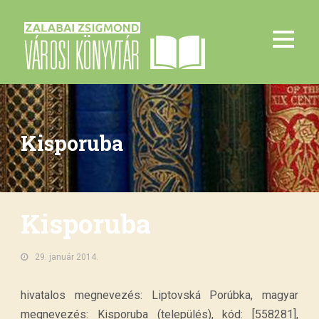
Kisporuba
Kisporuba
29. január 2014.
hivatalos megnevezés: Liptovská Porúbka, magyar
megnevezés: Kisporuba (település), kód: [558281],