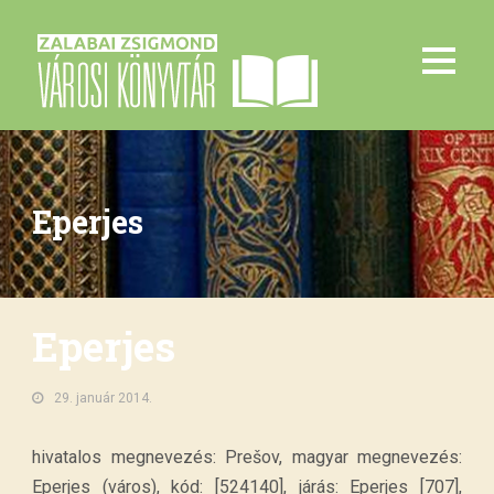
Eperjes
Eperjes
29. január 2014.
hivatalos megnevezés: Prešov, magyar megnevezés:
Eperjes (város), kód: [524140], járás: Eperjes [707],