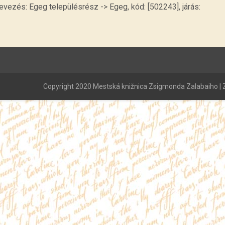
ezés: Egeg településrész -> Egeg, kód: [502243], járás:
Copyright 2020 Mestská knižnica Zsigmonda Zalabaiho | Z