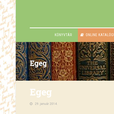
KÖNYVTÁR
ONLINE KATALÓ
Egeg
Egeg
29. január 2014.