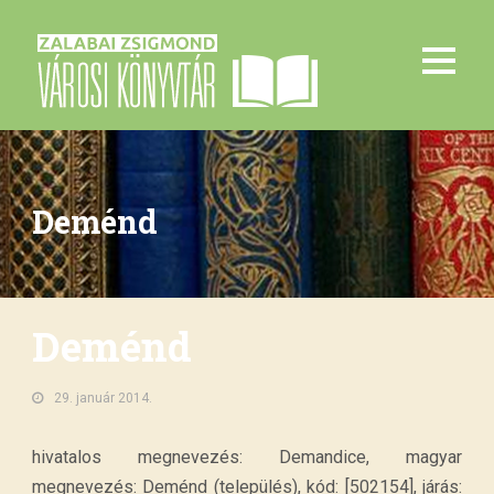
Deménd
Deménd
29. január 2014.
hivatalos megnevezés: Demandice, magyar
megnevezés: Deménd (település), kód: [502154], járás: