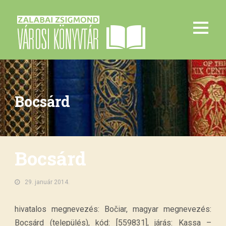
Bocsárd
Bocsárd
29. január 2014.
hivatalos megnevezés: Bočiar, magyar megnevezés:
Bocsárd (település), kód: [559831], járás: Kassa –