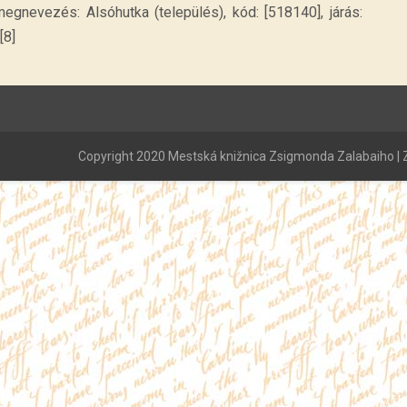
gnevezés: Alsóhutka (település), kód: [518140], járás:
[8]
Copyright 2020 Mestská knižnica Zsigmonda Zalabaiho | Z