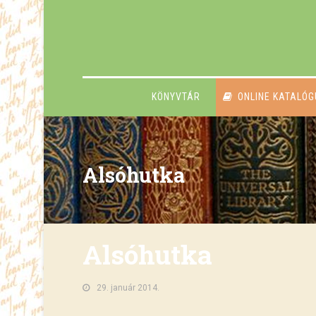
KÖNYVTÁR
ONLINE KATALÓ
Alsóhutka
Alsóhutka
29. január 2014.