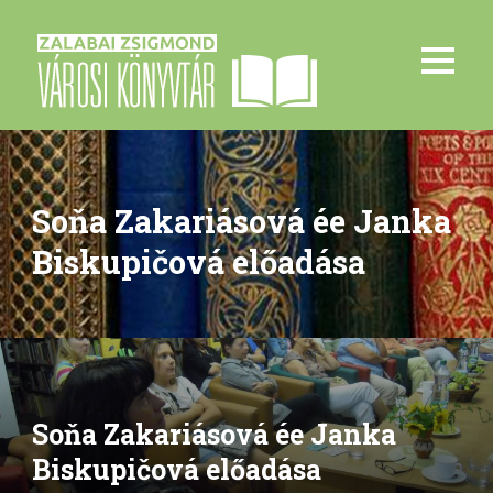
Soňa Zakariásová ée Janka
Biskupičová előadása
Soňa Zakariásová ée Janka
Biskupičová előadása