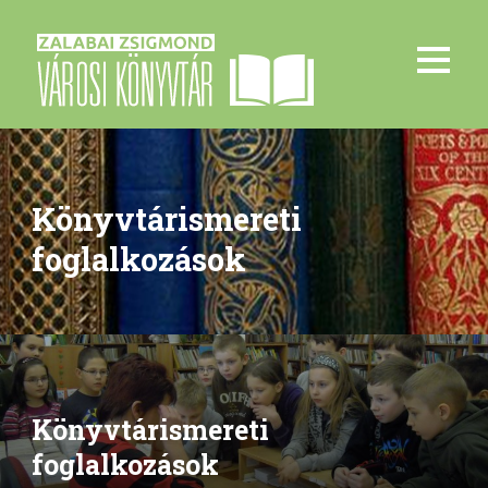
Könyvtárismereti
foglalkozások
Könyvtárismereti
foglalkozások