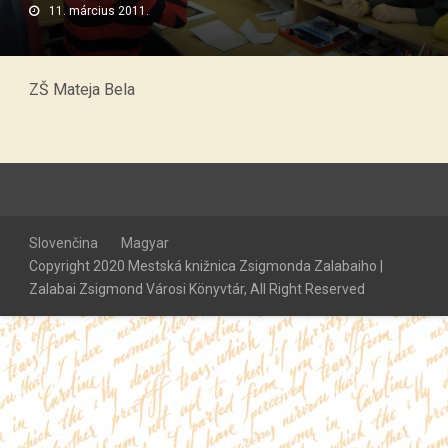
11. március 2011.
ZŠ Mateja Bela
Slovenčina
Magyar
Copyright 2020 Mestská knižnica Zsigmonda Zalabaiho |
Zalabai Zsigmond Városi Könyvtár, All Right Reserved