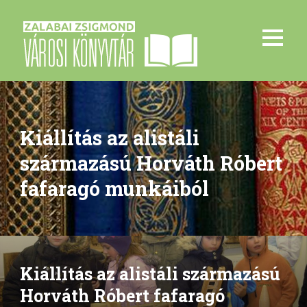
Kiállítás az alistáli
származású Horváth Róbert
fafaragó munkáiból
Kiállítás az alistáli származású
Horváth Róbert fafaragó