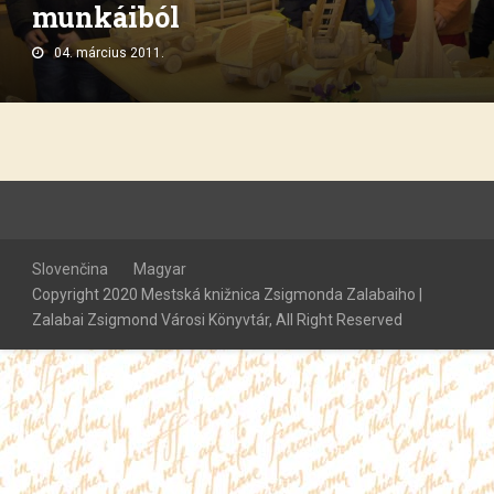
munkáiból
04. március 2011.
Slovenčina
Magyar
Copyright 2020 Mestská knižnica Zsigmonda Zalabaiho |
Zalabai Zsigmond Városi Könyvtár, All Right Reserved