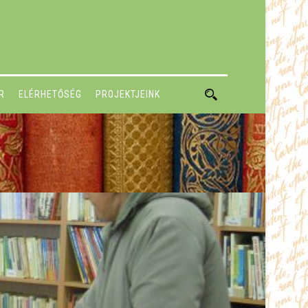
R
ELÉRHETŐSÉG
PROJEKTJEINK