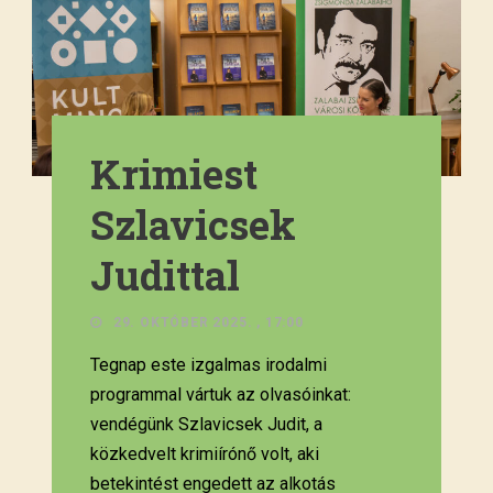
Krimiest
Szlavicsek
Judittal
29. OKTÓBER 2025. , 17:00
Tegnap este izgalmas irodalmi
programmal vártuk az olvasóinkat:
vendégünk Szlavicsek Judit, a
közkedvelt krimiírónő volt, aki
betekintést engedett az alkotás