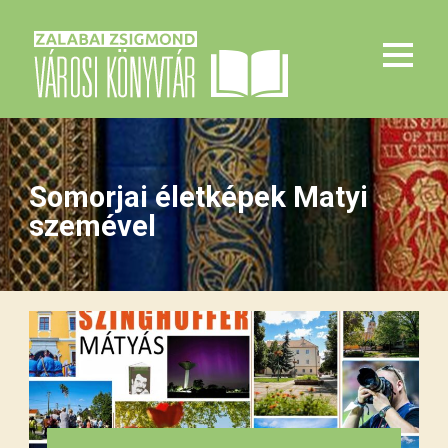
Somorjai életképek Matyi
szemével