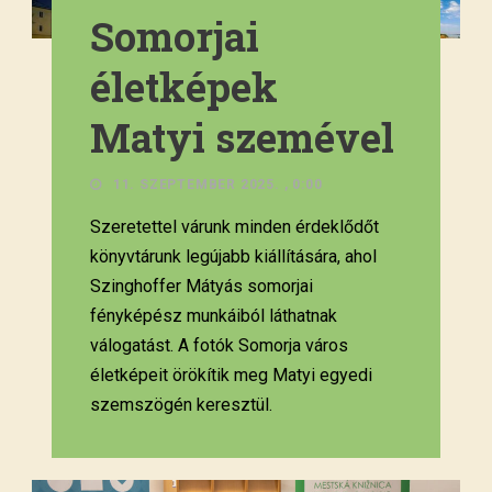
Somorjai
életképek
Matyi szemével
11. SZEPTEMBER 2025. , 0:00
Szeretettel várunk minden érdeklődőt
könyvtárunk legújabb kiállítására, ahol
Szinghoffer Mátyás somorjai
fényképész munkáiból láthatnak
válogatást. A fotók Somorja város
életképeit örökítik meg Matyi egyedi
szemszögén keresztül.