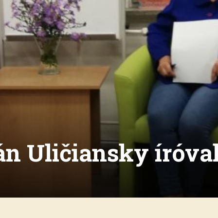
án Uličiansky íróva