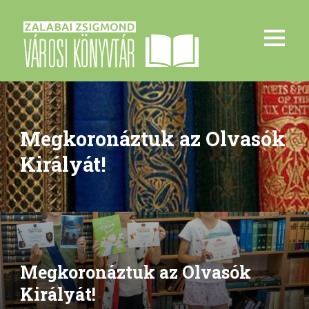
Megkoronáztuk az Olvasók
Királyát!
Megkoronáztuk az Olvasók
Királyát!