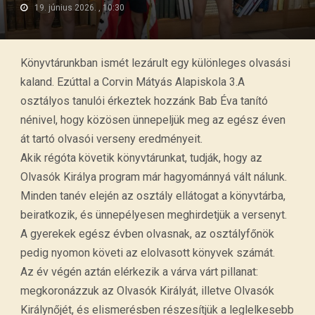
19. június 2026. , 10:30
Könyvtárunkban ismét lezárult egy különleges olvasási
kaland. Ezúttal a Corvin Mátyás Alapiskola 3.A
osztályos tanulói érkeztek hozzánk Bab Éva tanító
nénivel, hogy közösen ünnepeljük meg az egész éven
át tartó olvasói verseny eredményeit.
Akik régóta követik könyvtárunkat, tudják, hogy az
Olvasók Királya program már hagyománnyá vált nálunk.
Minden tanév elején az osztály ellátogat a könyvtárba,
beiratkozik, és ünnepélyesen meghirdetjük a versenyt.
A gyerekek egész évben olvasnak, az osztályfőnök
pedig nyomon követi az elolvasott könyvek számát.
Az év végén aztán elérkezik a várva várt pillanat:
megkoronázzuk az Olvasók Királyát, illetve Olvasók
Királynőjét, és elismerésben részesítjük a leglelkesebb