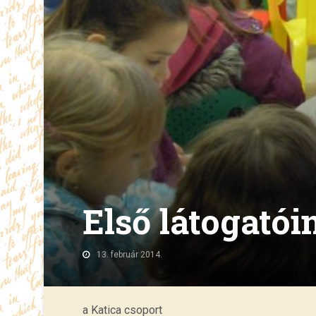
Első látogatói
13. február 2014.
a Katica csoport