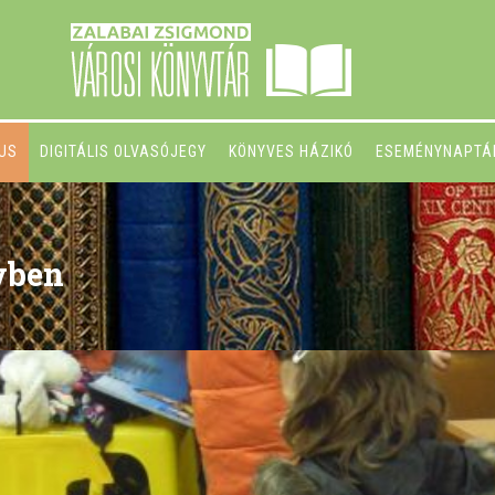
GUS
DIGITÁLIS OLVASÓJEGY
KÖNYVES HÁZIKÓ
ESEMÉNYNAPTÁ
évben