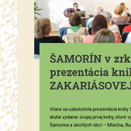
ŠAMORÍN v zrka
prezentácia kn
ZAKARIÁSOVE
14. MÁJ 2025. , 17:30
Včera sa uskutočnila prezentácia knihy 
druhé vydanie svojej prvej knihy, ktoré 
Šamorína a okolitých obcí – Mliečna, Buč