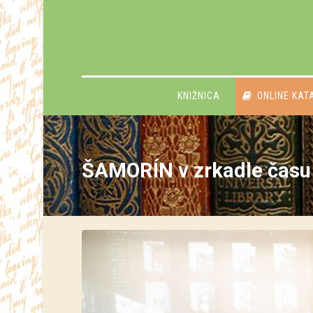
KNIŽNICA
ONLINE KAT
ŠAMORÍN v zrkadle času