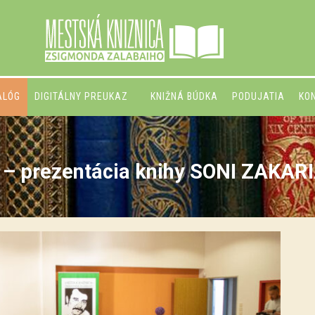
ALÓG
DIGITÁLNY PREUKAZ
KNIŽNÁ BÚDKA
PODUJATIA
KO
 – prezentácia knihy SONI ZAKA