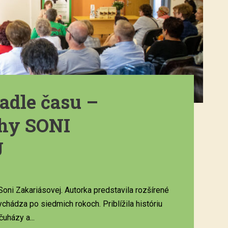
dle času –
ihy SONI
J
Soni Zakariásovej. Autorka predstavila rozšírené
vychádza po siedmich rokoch. Priblížila históriu
uházy a...